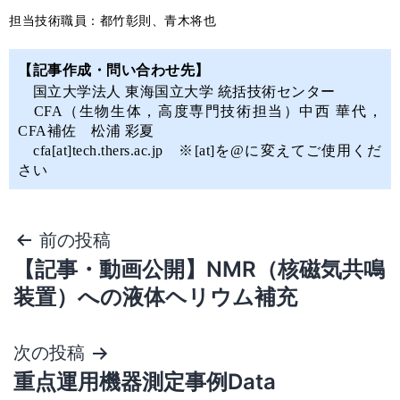
担当技術職員：都竹彰則、青木将也
【記事作成・問い合わせ先】
国立大学法人 東海国立大学 統括技術センター
CFA（生物生体，高度専門技術担当）中西 華代，
CFA補佐 松浦 彩夏
cfa[at]tech.thers.ac.jp ※[at]を@に変えてご使用くだ
さい
前の投稿
【記事・動画公開】NMR（核磁気共鳴
装置）への液体ヘリウム補充
次の投稿
重点運用機器測定事例Data