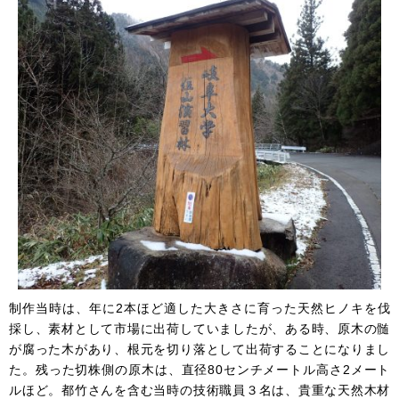
制作当時は、年に2本ほど適した大きさに育った天然ヒノキを伐
採し、素材として市場に出荷していましたが、ある時、原木の髄
が腐った木があり、根元を切り落として出荷することになりまし
た。残った切株側の原木は、直径80センチメートル高さ2メート
ルほど。都竹さんを含む当時の技術職員３名は、貴重な天然木材