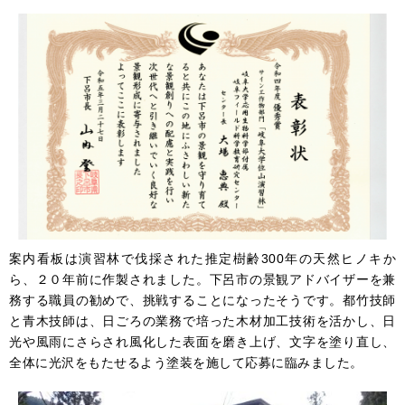
案内看板は演習林で伐採された推定樹齢300年の天然ヒノキか
ら、２０年前に作製されました。下呂市の景観アドバイザーを兼
務する職員の勧めで、挑戦することになったそうです。都竹技師
と青木技師は、日ごろの業務で培った木材加工技術を活かし、日
光や風雨にさらされ風化した表面を磨き上げ、文字を塗り直し、
全体に光沢をもたせるよう塗装を施して応募に臨みました。