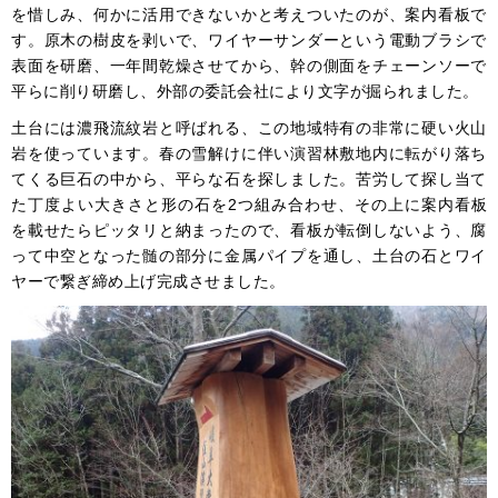
を惜しみ、何かに活用できないかと考えついたのが、案内看板で
す。原木の樹皮を剥いで、ワイヤーサンダーという電動ブラシで
表面を研磨、一年間乾燥させてから、幹の側面をチェーンソーで
平らに削り研磨し、外部の委託会社により文字が掘られました。
土台には濃飛流紋岩と呼ばれる、この地域特有の非常に硬い火山
岩を使っています。春の雪解けに伴い演習林敷地内に転がり落ち
てくる巨石の中から、平らな石を探しました。苦労して探し当て
た丁度よい大きさと形の石を2つ組み合わせ、その上に案内看板
を載せたらピッタリと納まったので、看板が転倒しないよう、腐
って中空となった髄の部分に金属パイプを通し、土台の石とワイ
ヤーで繋ぎ締め上げ完成させました。