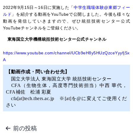
2022年9月15日～16日に実施した「
中学生職場体験@東郷フィー
ルド
」を紹介する動画をYouTubeで公開しました。今後も様々な
動画を発信していきますので、ぜひ統括技術センター公式
YouTubeチャンネルをご登録ください。
東海国立大学機構統括技術センター公式チャンネル
https://www.youtube.com/channel/UCb9eH8y5HUzQzceYyyfjSx
A
【動画作成・問い合わせ先】
国立大学法人 東海国立大学 統括技術センター
CFA（生物生体，高度専門技術担当）中西 華代，
CFA補佐 松浦 彩夏
cfa[at]tech.thers.ac.jp ※[at]を@に変えてご使用くだ
さい
前の投稿