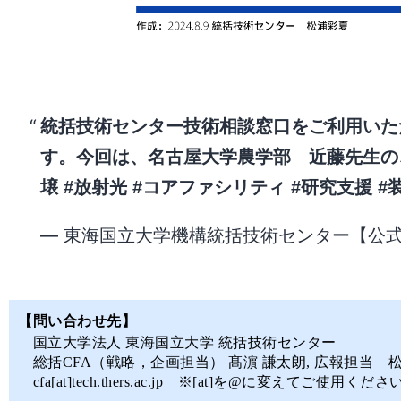
統括技術センター技術相談窓口をご利用いた
す。今回は、名古屋大学農学部 近藤先生
壌
#放射光
#コアファシリティ
#研究支援
#
— 東海国立大学機構統括技術センター【公式】 (@
【問い合わせ先】
国立大学法人 東海国立大学 統括技術センター
総括CFA（戦略，企画担当） 髙濵 謙太朗, 広報担当 松
cfa[at]tech.thers.ac.jp ※[at]を@に変えてご使用くださ