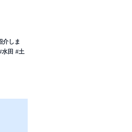
紹介しま
#水田
#土