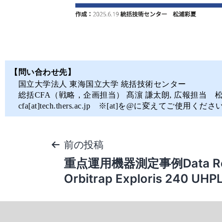
【問い合わせ先】
国立大学法人 東海国立大学 統括技術センター
総括CFA（戦略，企画担当） 髙濵 謙太朗, 広報担当 松
cfa[at]tech.thers.ac.jp ※[at]を@に変えてご使用くださ
前の投稿
重点運用機器測定事例Data Re
Orbitrap Exploris 240 UH