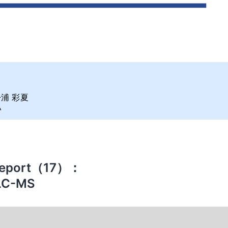
浦 彩夏
い
port（17）：
PLC-MS