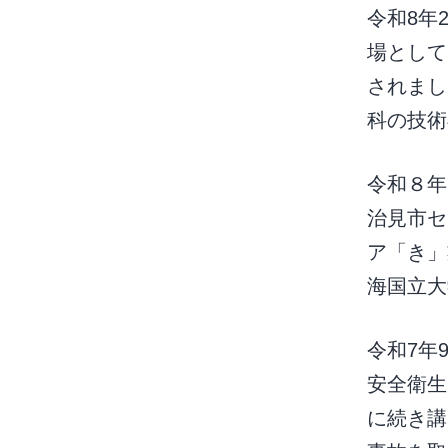
令和8年
場として
されまし
科の技術
令和８年
治見市セ
ア「き」
海国立
令和7年
安全衛生
に続き講