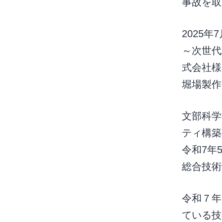
事故を
2025
～次世代
式会社様
堀場製
文部科学
ティ構築
令和7年
総合技
令和７年
ている技