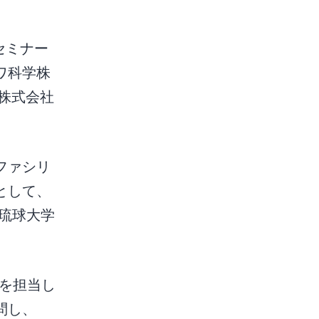
セミナー
ワ科学株
株式会社
ファシリ
として、
が琉球大学
Rを担当し
問し、