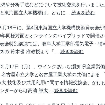
設備や分析手法などについて技術交流を行いました
学と東海国立大学機構は、ともに…
続きを読む
３月18日に、第4回東海国立大学機構技術発表会が
昨年同様対面とオンラインのハイブリッドで開催さ
表会特別講演では、岐阜大学工学部電気電子・情
スの 鈴木優 准教授より「…
続きを読む
２月17日（月）、ウインクあいち(愛知県産業労
、名古屋市立大学と名古屋工業大学の共催による 「
市大 技術及び共用利用に関する情報交換会」が行
ンターからは髙濵 謙太…
続きを読む