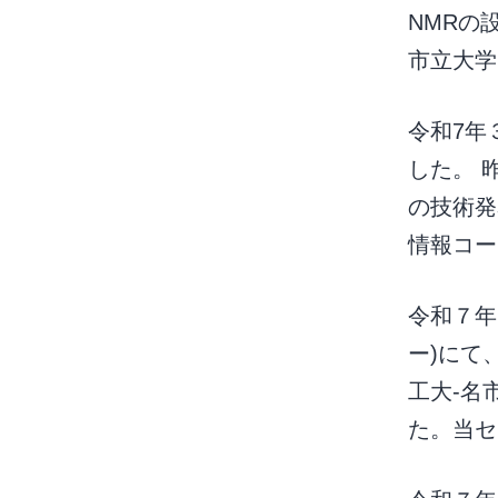
NMRの
市立大
令和7年
した。 
の技術発
情報コー
令和７年
ー)にて
工大-名
た。当セ