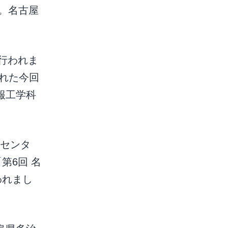
。名古屋
行われま
れた今回
報工学科
働センタ
第6回 名
われまし