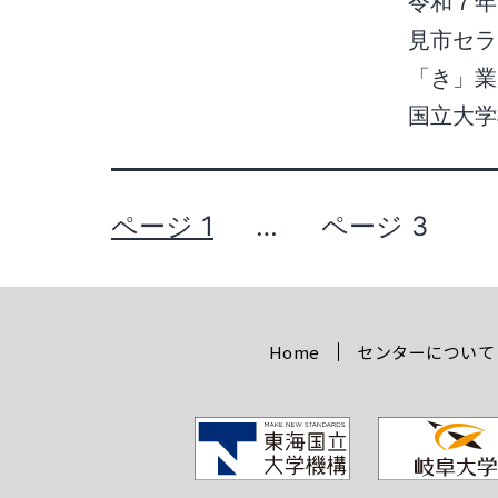
令和７年
見市セラ
「き」業
国立大
ページ 1
…
ページ 3
Home
センターについて