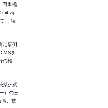
-四重極
itrap
にて…
続
測定事例
LC-MSを
分の検
統括技術
ー）の三
会賞、技