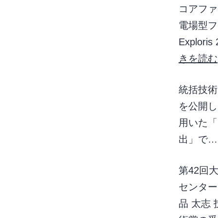
コアファ
電場型フー
Explo
きを読む
統括技術
を公開してい
用いた「
出」で
第42回
センター
品 太志