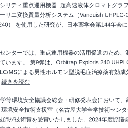
シリティ重点運用機器 超高速液体クロマトグラフ
リエ変換質量分析システム（Vanquish UHPLC-Orb
ris 240） を使用した研究が、日本薬学会第144年会
センターでは、重点運用機器の活用促進のため、
ます。 第9弾は、Orbitrap Exploris 240 UHP
LC/MSによる男性ホルモン型脱毛症治療薬有効成
…
続きを読む
大学等環境安全協議会総会・研修発表会において、
 環境安全技術支援室（名古屋大学全学技術センタ
 技師が技術賞を受賞いたしました。2024年度協議